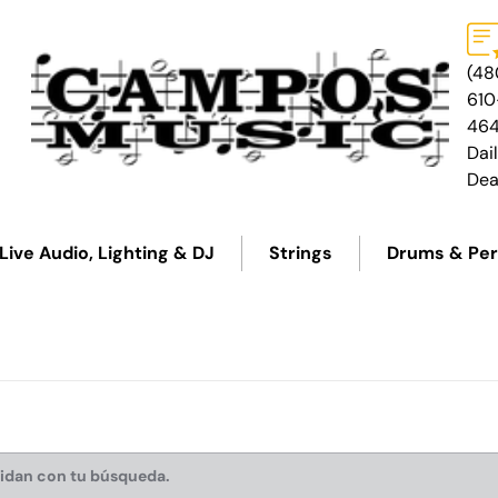
(48
610
46
Dai
Dea
Live Audio, Lighting & DJ
Strings
Drums & Per
cidan con tu búsqueda.