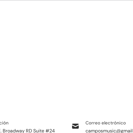
ayuda?
ción
Correo electrónico
E. Broadway RD Suite #24
camposmusic@gmail