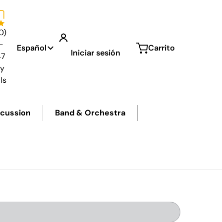
0)
Idioma
-
Español
Carrito
Iniciar sesión
47
ly
ls
cussion
Band & Orchestra